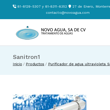
Saltar
81-8129-5307 y 81-8311-8352
27 de Enero, Monterre
al
contacto@novoagua.com
contenido
Novo Agua
Venta de enf
Sanitron1
Inicio
Productos
Purificador de agua ultravioleta S