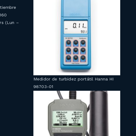
ptiembre
4160
rs (Lun –
Medidor de turbidez portátil Hanna HI
98703-01