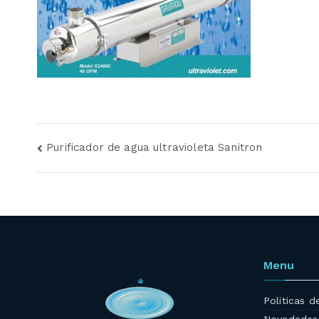
Navegación
Purificador de agua ultravioleta Sanitron
de
entradas
Menu
Politicas d