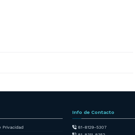
Info de Contacto
e Privacidad
81-8129-5307
81-8311-8352