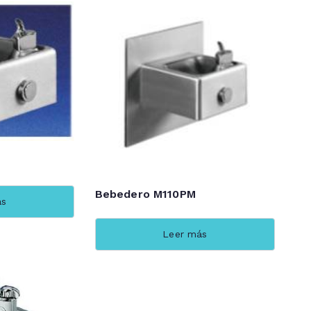
Bebedero M110PM
ás
Leer más