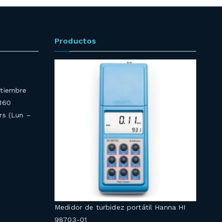
Productos
ptiembre
4160
rs (Lun –
Medidor de turbidez portátil Hanna HI
98703-01