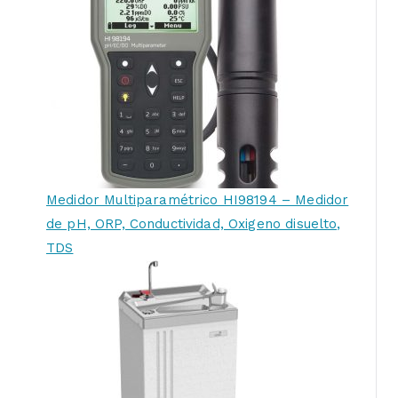
Medidor Multiparamétrico HI98194 – Medidor
de pH, ORP, Conductividad, Oxigeno disuelto,
TDS