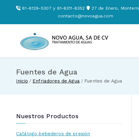
Saltar
81-8129-5307 y 81-8311-8352
27 de Enero, Monterre
al
contacto@novoagua.com
contenido
Novo Agua
Venta de enf
Fuentes de Agua
Inicio
Enfriadores de Agua
Fuentes de Agua
Nuestros Productos
Catálogo bebederos de presión