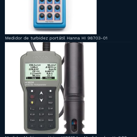
Medidor de turbidez portátil Hanna HI 98703-01