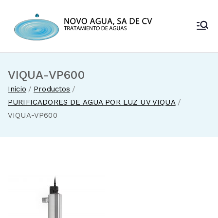
Saltar
al
Novo Agua
contenido
Venta de
enfriadores de
SA de CV
agua y sistemas
de tratamiento
VIQUA-VP600
de aguas
Inicio
Productos
PURIFICADORES DE AGUA POR LUZ UV VIQUA
VIQUA-VP600