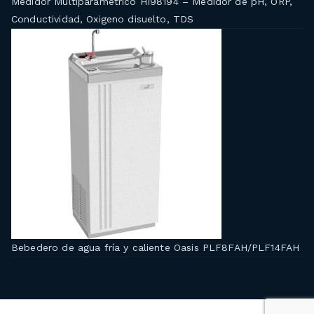
Medidor Multiparamétrico HI98194 – Medidor de pH, ORP,
Conductividad, Oxigeno disuelto, TDS
Bebedero de agua fría y caliente Oasis PLF8FAH/PLF14FAH