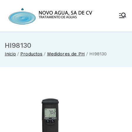
Saltar
al
Novo Agua
contenido
Venta de
enfriadores de
SA de CV
agua y sistemas
de tratamiento
HI98130
de aguas
Inicio
Productos
Medidores de PH
HI98130