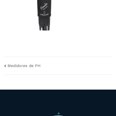
Navegación
Medidores de PH
de
entradas