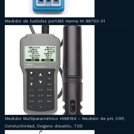
Medidor de turbidez portátil Hanna HI 98703-01
Medidor Multiparamétrico HI98194 – Medidor de pH, ORP,
Conductividad, Oxigeno disuelto, TDS