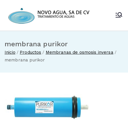
Saltar
al
Novo Agua
contenido
Venta de
enfriadores de
SA de CV
agua y sistemas
de tratamiento
membrana purikor
de aguas
Inicio
Productos
Membranas de osmosis inversa
membrana purikor