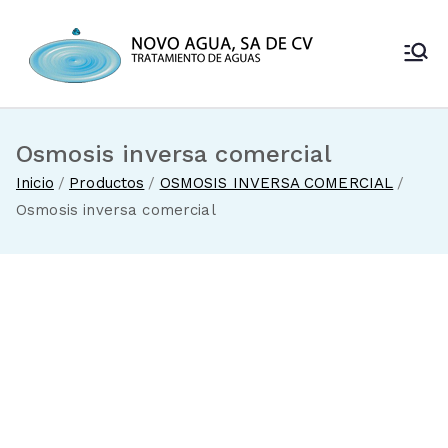
Saltar
al
Novo Agua
contenido
Venta de
enfriadores de
SA de CV
agua y sistemas
de tratamiento
Osmosis inversa comercial
de aguas
Inicio
Productos
OSMOSIS INVERSA COMERCIAL
Osmosis inversa comercial