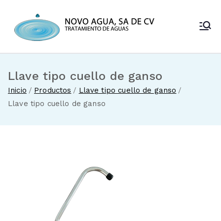
Saltar
al
Novo Agua
contenido
Venta de
enfriadores de
SA de CV
agua y sistemas
de tratamiento
Llave tipo cuello de ganso
de aguas
Inicio
Productos
Llave tipo cuello de ganso
Llave tipo cuello de ganso