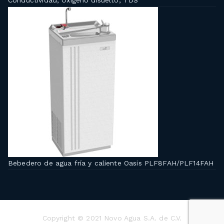
Conductividad, Oxigeno disuelto, TDS
Bebedero de agua fría y caliente Oasis PLF8FAH/PLF14FAH
Copyright © 2021 Novo Agua S.A. de C.V.