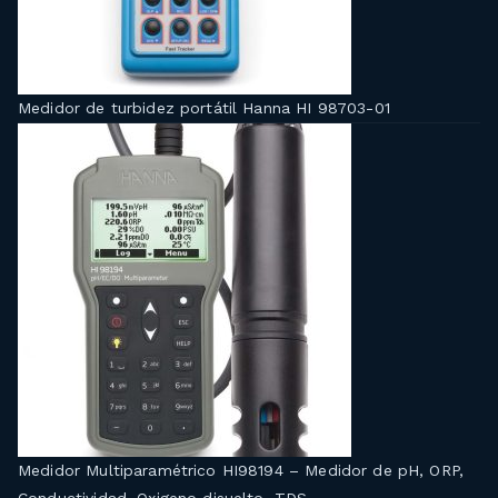
Medidor de turbidez portátil Hanna HI 98703-01
Medidor Multiparamétrico HI98194 – Medidor de pH, ORP,