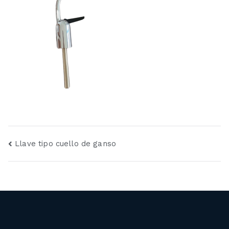
Navegación
Llave tipo cuello de ganso
de
entradas