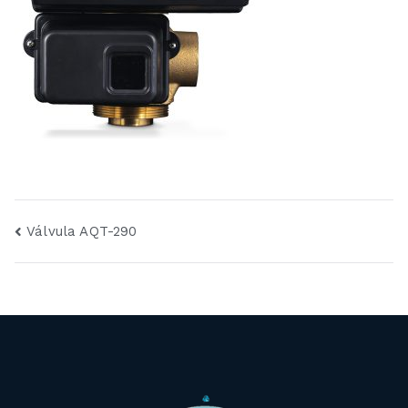
Navegación
Válvula AQT-290
de
entradas