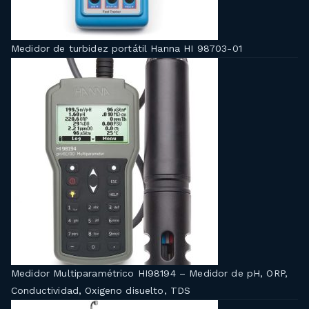
Medidor de turbidez portátil Hanna HI 98703-01
Medidor Multiparamétrico HI98194 – Medidor de pH, ORP,
Conductividad, Oxigeno disuelto, TDS