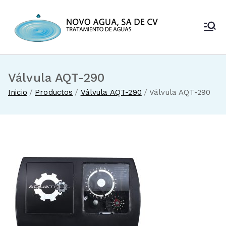
Saltar
al
Novo Agua
contenido
Venta de
enfriadores de
SA de CV
agua y sistemas
de tratamiento
Válvula AQT-290
de aguas
Inicio
Productos
Válvula AQT-290
Válvula AQT-290