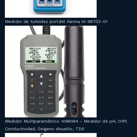
Medidor de turbidez portátil Hanna HI 98703-01
Medidor Multiparamétrico HI98194 – Medidor de pH, ORP,
Conductividad, Oxigeno disuelto, TDS