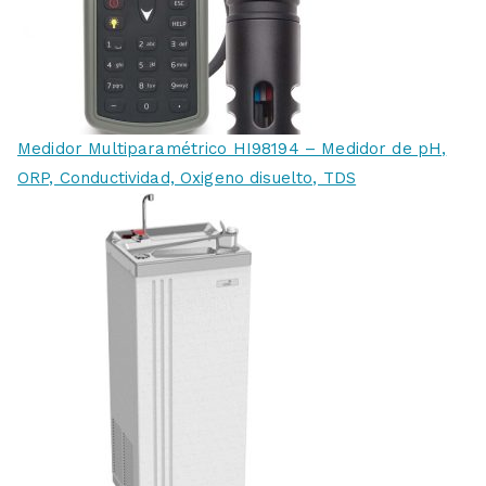
Medidor Multiparamétrico HI98194 – Medidor de pH,
ORP, Conductividad, Oxigeno disuelto, TDS