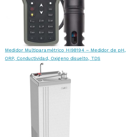
Medidor Multiparamétrico HI98194 – Medidor de pH,
ORP, Conductividad, Oxigeno disuelto, TDS