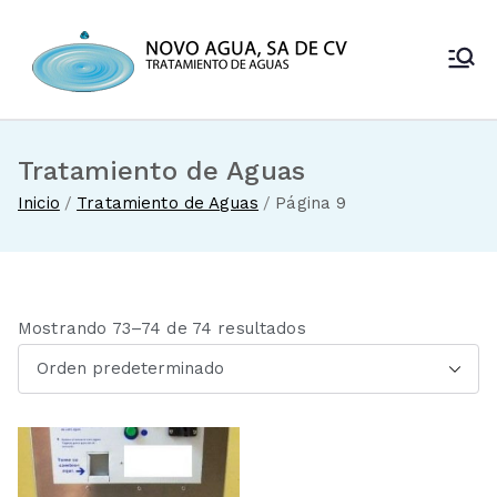
Saltar
al
Novo Agua
contenido
Venta de
enfriadores de
SA de CV
agua y sistemas
de tratamiento
Tratamiento de Aguas
de aguas
Inicio
Tratamiento de Aguas
Página 9
Mostrando 73–74 de 74 resultados