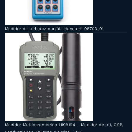
Medidor de turbidez portátil Hanna HI 98703-01
Medidor Multiparamétrico HI98194 – Medidor de pH, ORP,