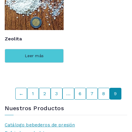
Zeolita
Leer más
←
1
2
3
…
6
7
8
9
Nuestros Productos
Catálogo bebederos de presión