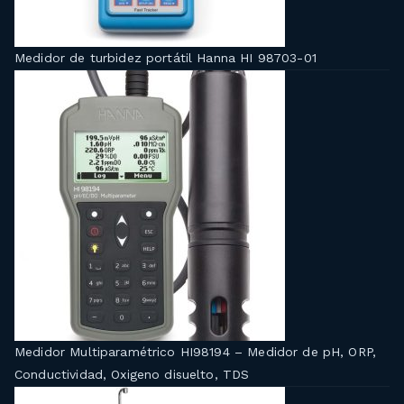
Medidor de turbidez portátil Hanna HI 98703-01
Medidor Multiparamétrico HI98194 – Medidor de pH, ORP,
Conductividad, Oxigeno disuelto, TDS