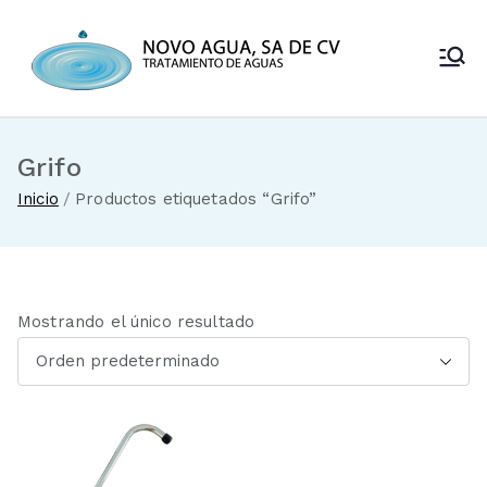
Saltar
al
Novo Agua
contenido
Venta de
enfriadores de
SA de CV
agua y sistemas
de tratamiento
Grifo
de aguas
Inicio
Productos etiquetados “Grifo”
Mostrando el único resultado