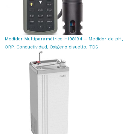
Medidor Multiparamétrico HI98194 – Medidor de pH,
ORP, Conductividad, Oxigeno disuelto, TDS