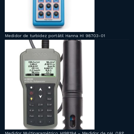
Medidor de turbidez portátil Hanna HI 98703-01
Medidor Multiparamétrico HI98194 – Medidor de pH, ORP,