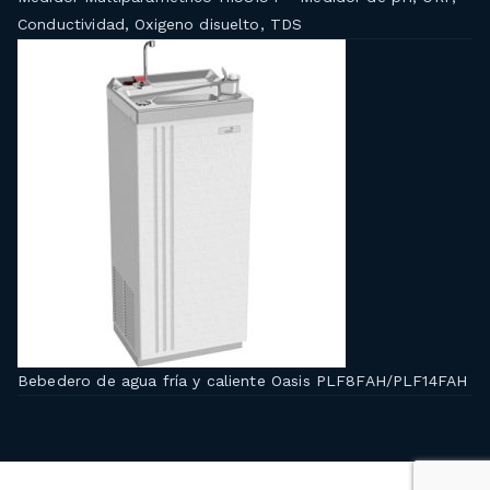
Conductividad, Oxigeno disuelto, TDS
Bebedero de agua fría y caliente Oasis PLF8FAH/PLF14FAH