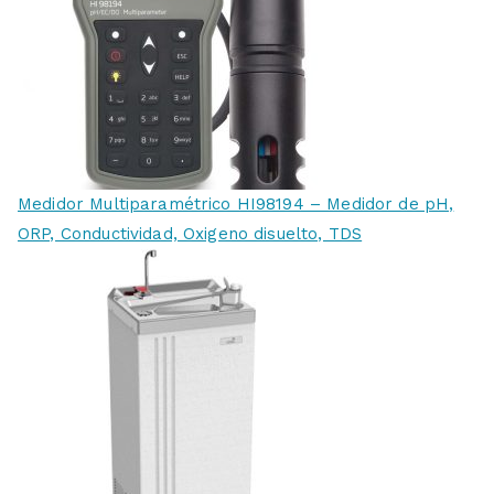
Medidor Multiparamétrico HI98194 – Medidor de pH,
ORP, Conductividad, Oxigeno disuelto, TDS