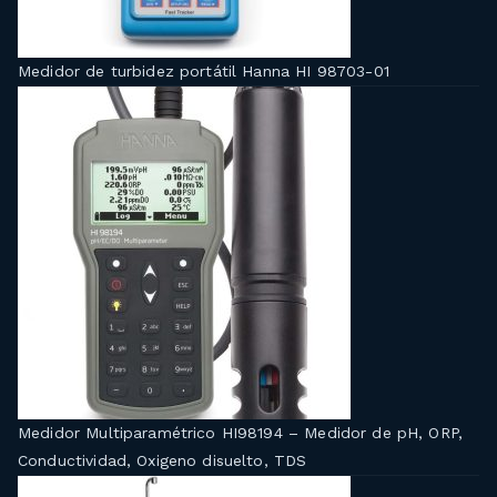
Medidor de turbidez portátil Hanna HI 98703-01
Medidor Multiparamétrico HI98194 – Medidor de pH, ORP,
Conductividad, Oxigeno disuelto, TDS