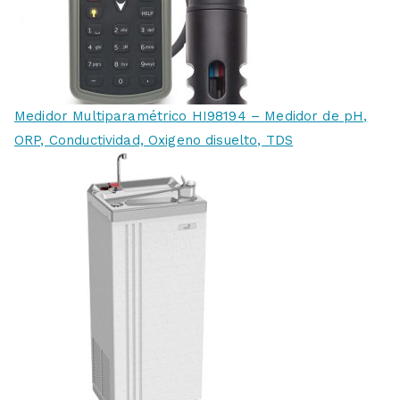
Medidor Multiparamétrico HI98194 – Medidor de pH,
ORP, Conductividad, Oxigeno disuelto, TDS