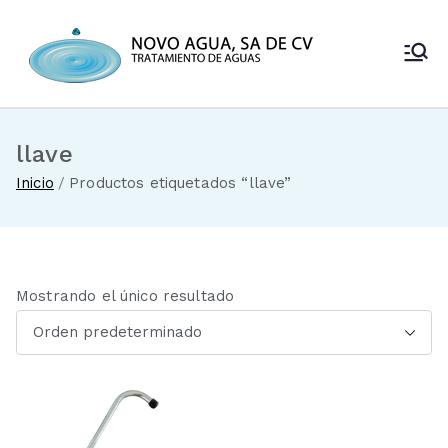
Saltar
al
Novo Agua
contenido
Venta de
enfriadores de
SA de CV
agua y sistemas
de tratamiento
llave
de aguas
Inicio
Productos etiquetados “llave”
Mostrando el único resultado