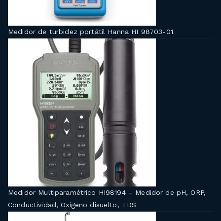
Medidor de turbidez portátil Hanna HI 98703-01
Medidor Multiparamétrico HI98194 – Medidor de pH, ORP,
Conductividad, Oxigeno disuelto, TDS