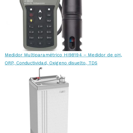
Medidor Multiparamétrico HI98194 – Medidor de pH,
ORP, Conductividad, Oxigeno disuelto, TDS