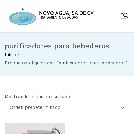
Saltar
al
Novo Agua
contenido
Venta de
enfriadores de
SA de CV
agua y sistemas
de tratamiento
purificadores para bebederos
de aguas
Inicio
Productos etiquetados “purificadores para bebederos”
Mostrando el único resultado