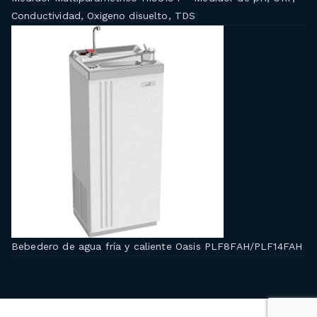
Conductividad, Oxigeno disuelto, TDS
Bebedero de agua fría y caliente Oasis PLF8FAH/PLF14FAH