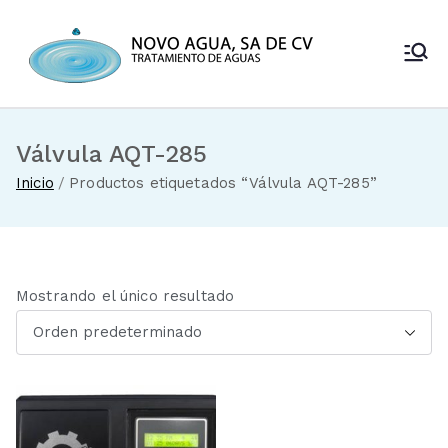
Saltar
al
Novo Agua
contenido
Venta de
enfriadores de
SA de CV
agua y sistemas
de tratamiento
Válvula AQT-285
de aguas
Inicio
Productos etiquetados “Válvula AQT-285”
Mostrando el único resultado