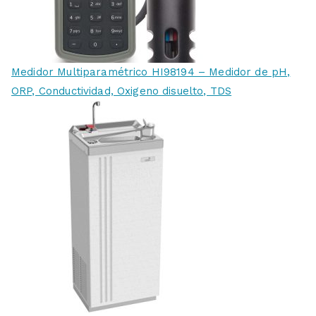
Medidor Multiparamétrico HI98194 – Medidor de pH,
ORP, Conductividad, Oxigeno disuelto, TDS