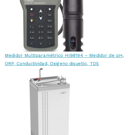
Medidor Multiparamétrico HI98194 – Medidor de pH,
ORP, Conductividad, Oxigeno disuelto, TDS