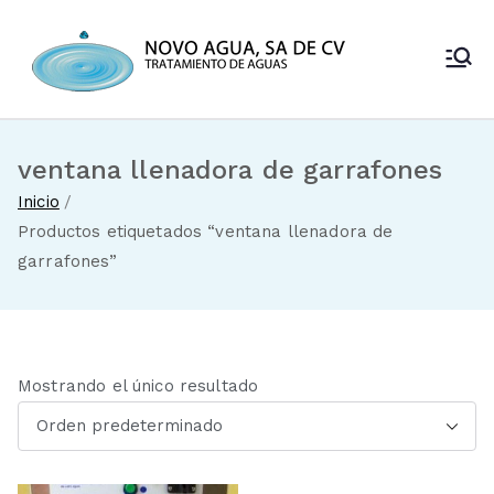
Saltar
al
Novo Agua
contenido
Venta de
enfriadores de
SA de CV
agua y sistemas
de tratamiento
ventana llenadora de garrafones
de aguas
Inicio
Productos etiquetados “ventana llenadora de
garrafones”
Mostrando el único resultado