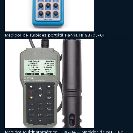
Medidor de turbidez portátil Hanna HI 98703-01
Medidor Multiparamétrico HI98194 – Medidor de pH, ORP,