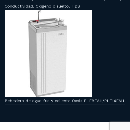
Conductividad, Oxigeno disuelto, TDS
Bebedero de agua fría y caliente Oasis PLF8FAH/PLF14FAH