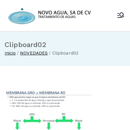
Saltar
al
Novo Agua
contenido
Venta de
enfriadores de
SA de CV
agua y sistemas
de tratamiento
Clipboard02
de aguas
Inicio
NOVEDADES
Clipboard02