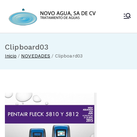
Saltar
al
Novo Agua
contenido
Venta de
enfriadores de
SA de CV
agua y sistemas
de tratamiento
Clipboard03
de aguas
Inicio
NOVEDADES
Clipboard03