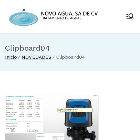
Saltar
al
Novo Agua
contenido
Venta de
enfriadores de
SA de CV
agua y sistemas
de tratamiento
Clipboard04
de aguas
Inicio
NOVEDADES
Clipboard04