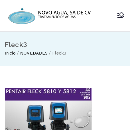
Saltar
al
Novo Agua
contenido
Venta de
enfriadores de
SA de CV
agua y sistemas
de tratamiento
Fleck3
de aguas
Inicio
NOVEDADES
Fleck3