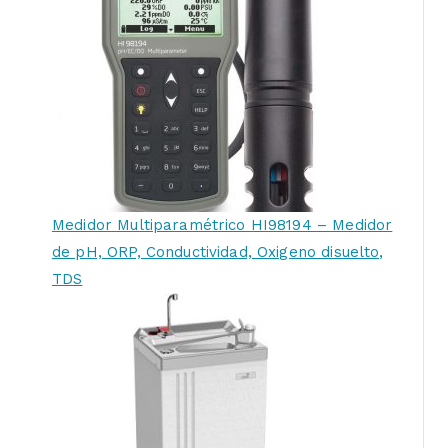
Medidor Multiparamétrico HI98194 – Medidor
de pH, ORP, Conductividad, Oxigeno disuelto,
TDS