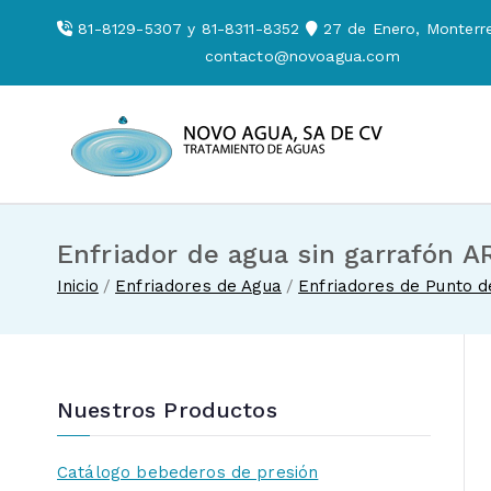
Saltar
81-8129-5307 y 81-8311-8352
27 de Enero, Monterre
al
contacto@novoagua.com
contenido
Novo Agua
Venta de enf
Enfriador de agua sin garrafón 
Inicio
Enfriadores de Agua
Enfriadores de Punto 
Nuestros Productos
Catálogo bebederos de presión