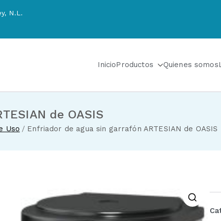
y, N.L.
Inicio
Productos
Quienes somos
 SA de CV
riadores de agua y sistemas de tratamiento de aguas
ARTESIAN de OASIS
de Uso
Enfriador de agua sin garrafón ARTESIAN de OASIS
Ca