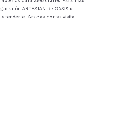
or háblenos para asesorarle. Para más
n garrafón ARTESIAN de OASIS u
atenderle. Gracias por su visita.