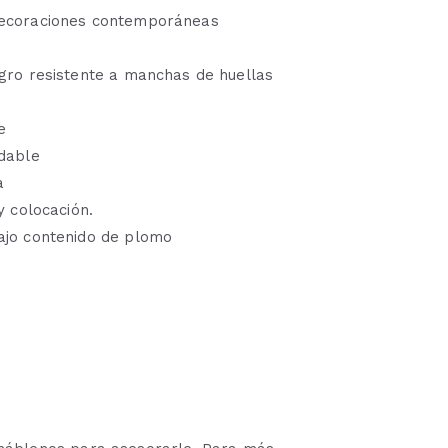
 decoraciones contemporáneas
egro resistente a manchas de huellas
e
idable
a
y colocación.
ajo contenido de plomo