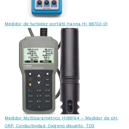
Medidor de turbidez portátil Hanna HI 98703-01
Medidor Multiparamétrico HI98194 – Medidor de pH,
ORP, Conductividad, Oxigeno disuelto, TDS