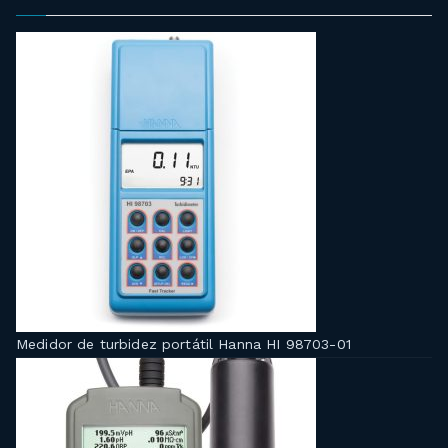
Medidor de turbidez portátil Hanna HI 98703-01