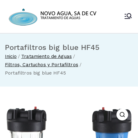
Saltar
al
Novo Agua
contenido
Venta de
enfriadores de
SA de CV
agua y sistemas
de tratamiento
Portafiltros big blue HF45
de aguas
Inicio
Tratamiento de Aguas
Filtros, Cartuchos y Portafiltros
Portafiltros big blue HF45