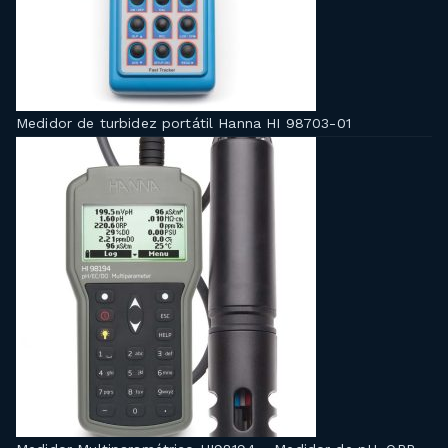
Medidor de turbidez portátil Hanna HI 98703-01