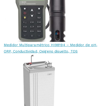
Medidor Multiparamétrico HI98194 – Medidor de pH,
ORP, Conductividad, Oxigeno disuelto, TDS