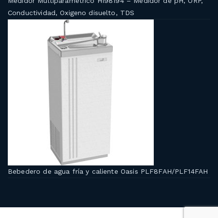
Medidor Multiparamétrico HI98194 – Medidor de pH, ORP,
Conductividad, Oxigeno disuelto, TDS
Bebedero de agua fría y caliente Oasis PLF8FAH/PLF14FAH