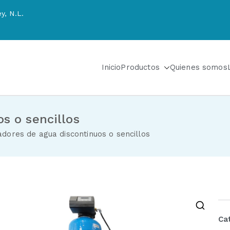
y, N.L.
Inicio
Productos
Quienes somos
 SA de CV
riadores de agua y sistemas de tratamiento de aguas
s o sencillos
adores de agua discontinuos o sencillos
Ca