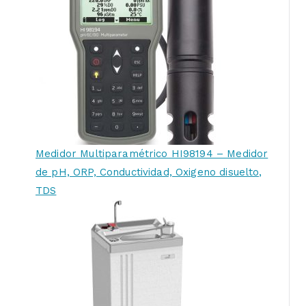
Medidor Multiparamétrico HI98194 – Medidor
de pH, ORP, Conductividad, Oxigeno disuelto,
TDS