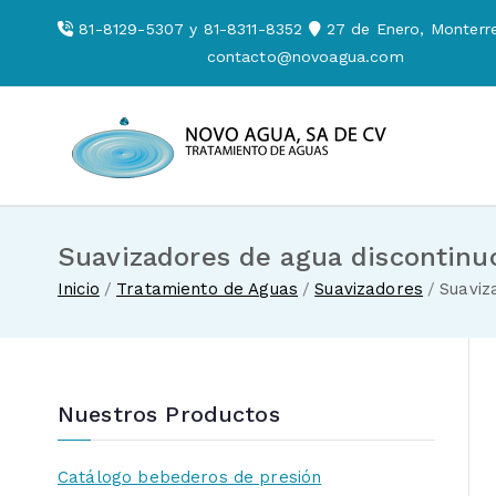
Saltar
81-8129-5307 y 81-8311-8352
27 de Enero, Monterre
al
contacto@novoagua.com
contenido
Novo Agua
Venta de enf
Suavizadores de agua discontinuo
Inicio
Tratamiento de Aguas
Suavizadores
Suaviz
Nuestros Productos
Catálogo bebederos de presión