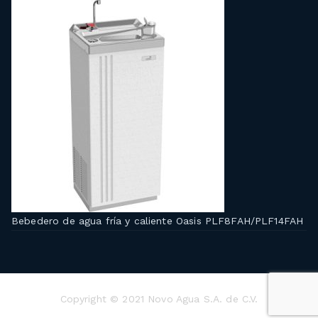
Bebedero de agua fría y caliente Oasis PLF8FAH/PLF14FAH
Copyright © 2021 Novo Agua S.A. de C.V.