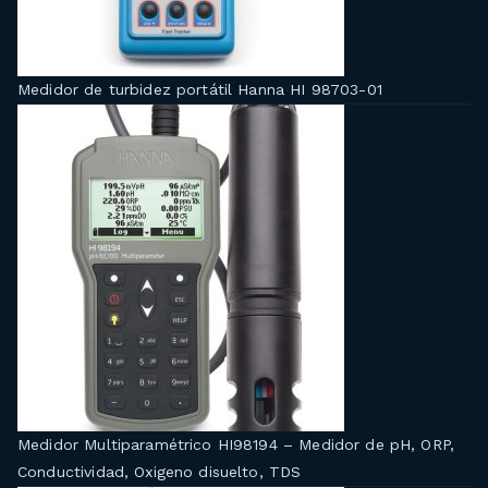
Medidor de turbidez portátil Hanna HI 98703-01
Medidor Multiparamétrico HI98194 – Medidor de pH, ORP,
Conductividad, Oxigeno disuelto, TDS