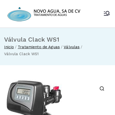
Saltar
al
Novo Agua
contenido
Venta de
enfriadores de
SA de CV
agua y sistemas
de tratamiento
Válvula Clack WS1
de aguas
Inicio
Tratamiento de Aguas
Válvulas
Válvula Clack WS1