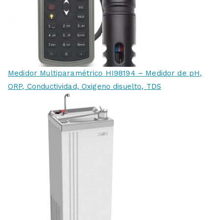
Medidor Multiparamétrico HI98194 – Medidor de pH,
ORP, Conductividad, Oxigeno disuelto, TDS