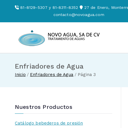
Saltar
81-8129-5307 y 81-8311-8352
27 de Enero, Monterre
al
contacto@novoagua.com
contenido
Novo Agua
Venta de enf
Enfriadores de Agua
Inicio
Enfriadores de Agua
Página 3
Nuestros Productos
Catálogo bebederos de presión