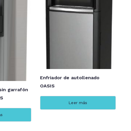
Enfriador de autollenado
OASIS
sin garrafón
IS
Leer más
ás