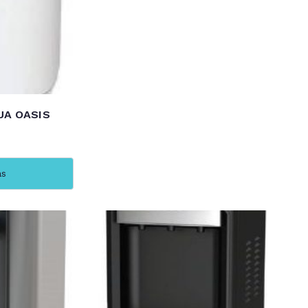
UA OASIS
ás