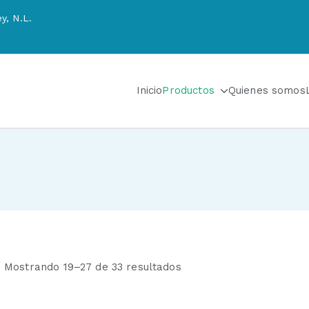
y, N.L.
Inicio
Productos
Quienes somos
 SA de CV
riadores de agua y sistemas de tratamiento de aguas
Mostrando 19–27 de 33 resultados