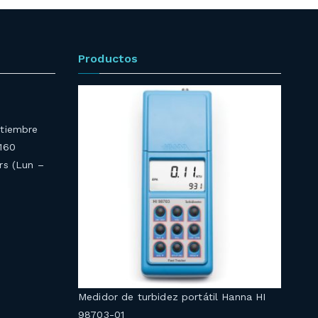
Productos
ptiembre
4160
rs (Lun –
Medidor de turbidez portátil Hanna HI
98703-01