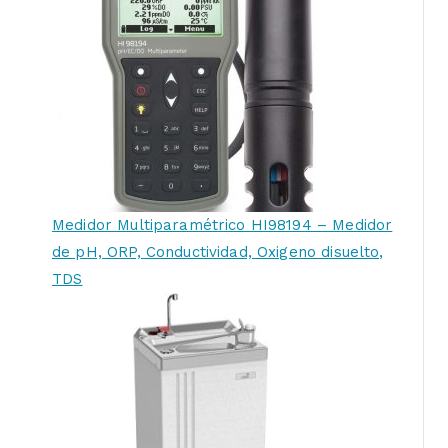
Medidor Multiparamétrico HI98194 – Medidor
de pH, ORP, Conductividad, Oxigeno disuelto,
TDS