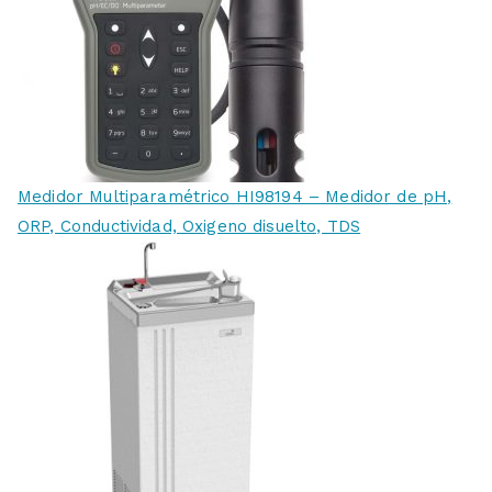
Medidor Multiparamétrico HI98194 – Medidor de pH,
ORP, Conductividad, Oxigeno disuelto, TDS