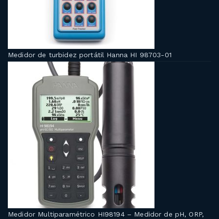
Medidor de turbidez portátil Hanna HI 98703-01
Medidor Multiparamétrico HI98194 – Medidor de pH, ORP,