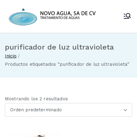
Saltar
al
Novo Agua
contenido
Venta de
enfriadores de
SA de CV
agua y sistemas
de tratamiento
purificador de luz ultravioleta
de aguas
Inicio
Productos etiquetados “purificador de luz ultravioleta”
Mostrando los 2 resultados