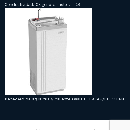
Conductividad, Oxigeno disuelto, TDS
Bebedero de agua fría y caliente Oasis PLF8FAH/PLF14FAH