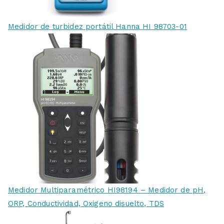
Medidor de turbidez portátil Hanna HI 98703-01
Medidor Multiparamétrico HI98194 – Medidor de pH,
ORP, Conductividad, Oxigeno disuelto, TDS