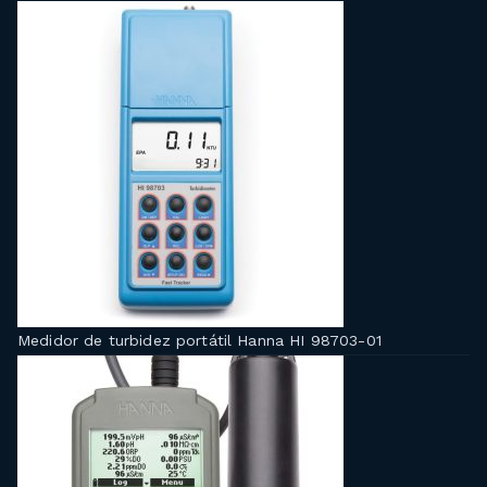
Medidor de turbidez portátil Hanna HI 98703-01