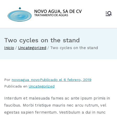
Saltar
al
Novo Agua
contenido
Venta de
enfriadores de
SA de CV
agua y sistemas
de tratamiento
Two cycles on the stand
de aguas
Inicio
Uncategorized
Two cycles on the stand
Por
novoagua_novo
Publicado el
6 febrero, 2019
Publicada en
Uncategorized
Interdum et malesuada fames ac ante ipsum primis in
faucibus. Morbi tristique mauris nec arcu rutrum, vel
egestas sapien fermentum. Vestibulum a dui in nunc