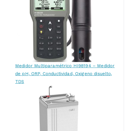
Medidor Multiparamétrico HI98194 – Medidor
de pH, ORP, Conductividad, Oxigeno disuelto,
TDS